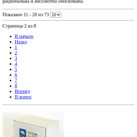
рациональна и абсолютно обоснована.
Показано 11 - 20 из 73
Страница 2 из 8
В начало
Назад
1
2
3
4
5
6
7
8
Вперёд
В конец