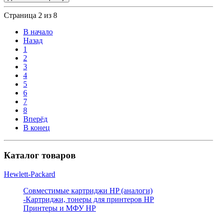
Страница 2 из 8
В начало
Назад
1
2
3
4
5
6
7
8
Вперёд
В конец
Каталог товаров
Hewlett-Packard
Совместимые картриджи HP (аналоги)
-Картриджи, тонеры для принтеров HP
Принтеры и МФУ HP