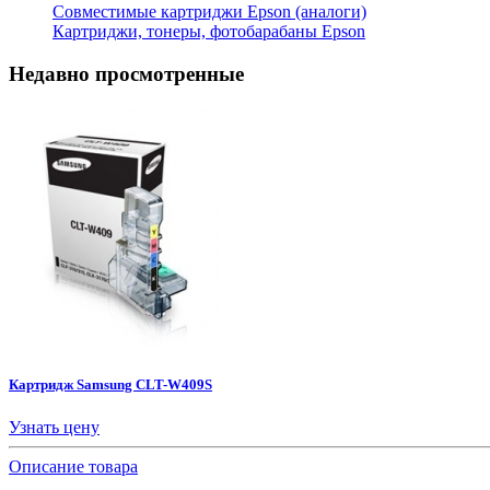
Совместимые картриджи Epson (аналоги)
Картриджи, тонеры, фотобарабаны Epson
Недавно просмотренные
Картридж Samsung CLT-W409S
Узнать цену
Описание товара