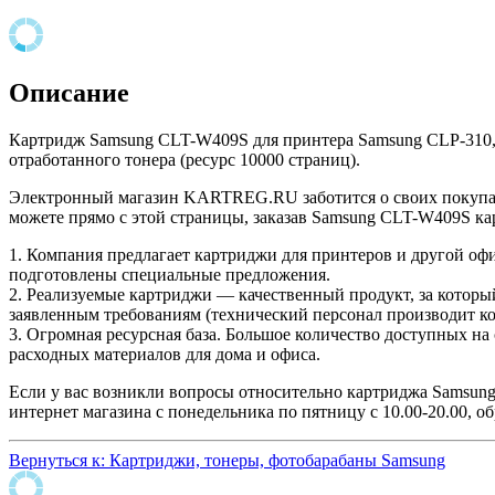
Описание
Картридж Samsung CLT-W409S для принтера Samsung CLP-310
отработанного тонера (ресурс 10000 страниц).
Электронный магазин KARTREG.RU заботится о своих покупат
можете прямо с этой страницы, заказав Samsung CLT-W409S ка
1. Компания предлагает картриджи для принтеров и другой оф
подготовлены специальные предложения.
2. Реализуемые картриджи — качественный продукт, за который
заявленным требованиям (технический персонал производит ко
3. Огромная ресурсная база. Большое количество доступных на
расходных материалов для дома и офиса.
Если у вас возникли вопросы относительно картриджа Samsun
интернет магазина с понедельника по пятницу с 10.00-20.00, об
Вернуться к: Картриджи, тонеры, фотобарабаны Samsung