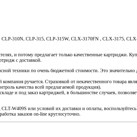
, CLP-310N, CLP-315, CLP-315W, CLX-3170FN , CLX-3175, CLX
елях, и потому предлагает только качественные картриджи. К
ртридж с доставкой.
исной техники по очень бюджетной стоимости. Это значительно 
 компания ручается. Страховкой от некачественного товара явл
нтроль качества всей предлагаемой продукция).
 складе и под заказ картриджей, в большинстве случаев, позвол
g CLT-W409S или условий их доставки и оплаты, воспользуйтес
работка заказов on-line круглосуточно.